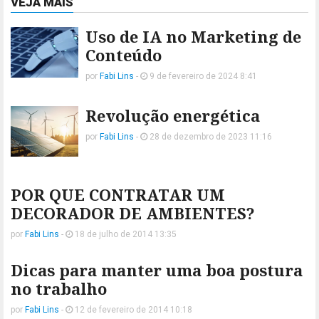
VEJA MAIS
Uso de IA no Marketing de
Conteúdo
por
Fabi Lins
-
9 de fevereiro de 2024 8:41
Revolução energética
por
Fabi Lins
-
28 de dezembro de 2023 11:16
POR QUE CONTRATAR UM
DECORADOR DE AMBIENTES?
por
Fabi Lins
-
18 de julho de 2014 13:35
Dicas para manter uma boa postura
no trabalho
por
Fabi Lins
-
12 de fevereiro de 2014 10:18