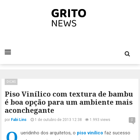
DICAS
Piso Vinílico com textura de bambu
é boa opção para um ambiente mais
aconchegante
por
Fabi Lins
1 de outubro de 2013 12:38
1.993 views
0
Q
ueridinho dos arquitetos, o
piso vinílico
faz sucesso