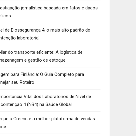
vestigação jornalística baseada em fatos e dados
blicos
vel de Biossegurança 4: o mais alto padrão de
ntenção laboratorial
ilar do transporte eficiente: A logística de
mazenagem e gestão de estoque
agem para Finlândia: O Guia Completo para
anejar seu Roteiro
Importância Vital dos Laboratórios de Nível de
ocontenção 4 (NB4) na Saúde Global
rque a Greenn é a melhor plataforma de vendas
line