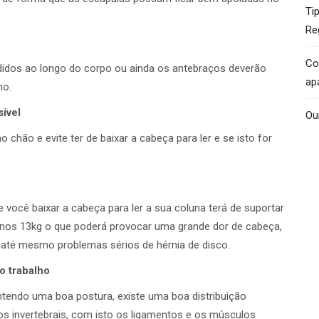
Ti
Re
Co
didos ao longo do corpo ou ainda os antebraços deverão
ap
ho.
ível
Ou
chão e evite ter de baixar a cabeça para ler e se isto for
 você baixar a cabeça para ler a sua coluna terá de suportar
os 13kg o que poderá provocar uma grande dor de cabeça,
té mesmo problemas sérios de hérnia de disco.
o trabalho
ntendo uma boa postura, existe uma boa distribuição
os invertebrais, com isto os ligamentos e os músculos