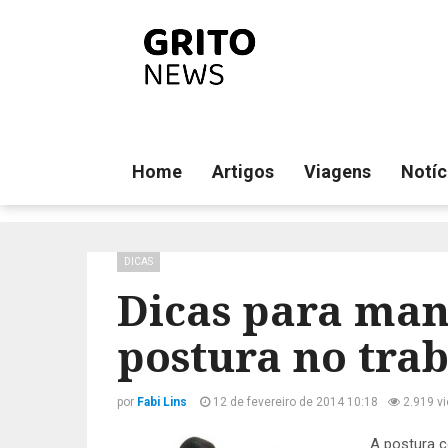
Home
Artigos
Viagens
Notíc
DICAS
Dicas para ma
postura no tra
por
Fabi Lins
12 de fevereiro de 2014 10:18
2.919 v
A postura c