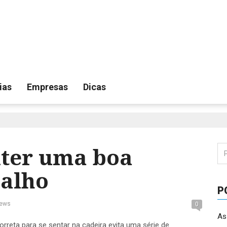
ias
Empresas
Dicas
nter uma boa
Pe
por
balho
P
iews
0
As
orreta para se sentar na cadeira evita uma série de