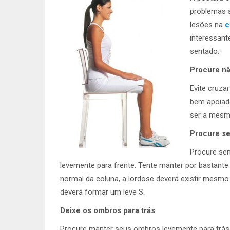
problemas s
lesões na
c
interessant
sentado:
Procure nã
Evite cruza
bem apoiado
ser a mesma
Procure se
Procure sen
levemente para frente. Tente manter por bastant
normal da coluna, a lordose deverá existir mesmo
deverá formar um leve S.
Deixe os ombros para trás
Procure manter seus ombros levemente para trás