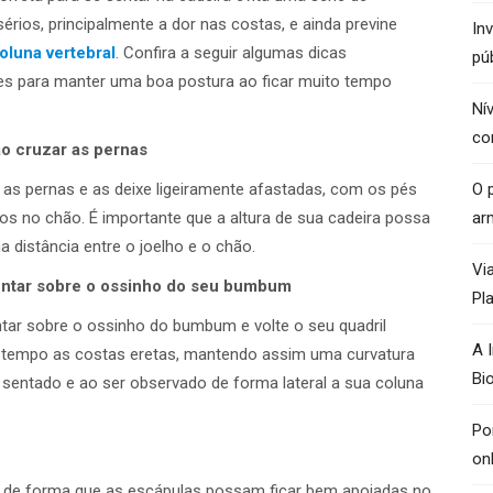
érios, principalmente a dor nas costas, e ainda previne
In
oluna vertebral
. Confira a seguir algumas dicas
pú
es para manter uma boa postura ao ficar muito tempo
Ní
co
o cruzar as pernas
r as pernas e as deixe ligeiramente afastadas, com os pés
O p
s no chão. É importante que a altura de sua cadeira possa
ar
 distância entre o joelho e o chão.
Vi
ntar sobre o ossinho do seu bumbum
Pl
tar sobre o ossinho do bumbum e volte o seu quadril
A 
e tempo as costas eretas, mantendo assim uma curvatura
Bi
 sentado e ao ser observado de forma lateral a sua coluna
Po
on
 de forma que as escápulas possam ficar bem apoiadas no