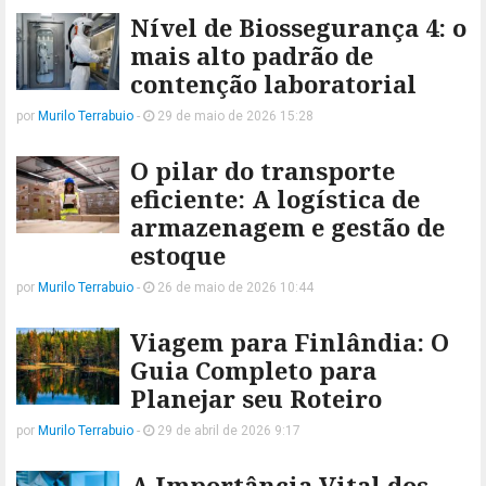
Nível de Biossegurança 4: o
mais alto padrão de
contenção laboratorial
por
Murilo Terrabuio
-
29 de maio de 2026 15:28
O pilar do transporte
eficiente: A logística de
armazenagem e gestão de
estoque
por
Murilo Terrabuio
-
26 de maio de 2026 10:44
Viagem para Finlândia: O
Guia Completo para
Planejar seu Roteiro
por
Murilo Terrabuio
-
29 de abril de 2026 9:17
A Importância Vital dos