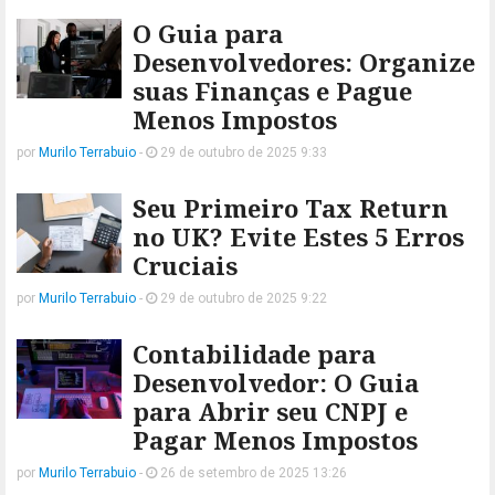
O Guia para
Desenvolvedores: Organize
suas Finanças e Pague
Menos Impostos
por
Murilo Terrabuio
-
29 de outubro de 2025 9:33
Seu Primeiro Tax Return
no UK? Evite Estes 5 Erros
Cruciais
por
Murilo Terrabuio
-
29 de outubro de 2025 9:22
Contabilidade para
Desenvolvedor: O Guia
para Abrir seu CNPJ e
Pagar Menos Impostos
por
Murilo Terrabuio
-
26 de setembro de 2025 13:26