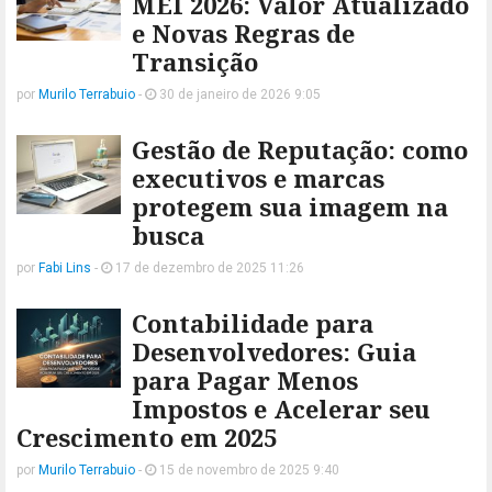
MEI 2026: Valor Atualizado
e Novas Regras de
Transição
por
Murilo Terrabuio
-
30 de janeiro de 2026 9:05
Gestão de Reputação: como
executivos e marcas
protegem sua imagem na
busca
por
Fabi Lins
-
17 de dezembro de 2025 11:26
Contabilidade para
Desenvolvedores: Guia
para Pagar Menos
Impostos e Acelerar seu
Crescimento em 2025
por
Murilo Terrabuio
-
15 de novembro de 2025 9:40