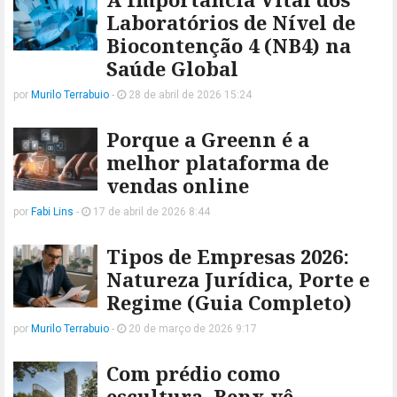
Laboratórios de Nível de
Biocontenção 4 (NB4) na
Saúde Global
por
Murilo Terrabuio
-
28 de abril de 2026 15:24
Porque a Greenn é a
melhor plataforma de
vendas online
por
Fabi Lins
-
17 de abril de 2026 8:44
Tipos de Empresas 2026:
Natureza Jurídica, Porte e
Regime (Guia Completo)
por
Murilo Terrabuio
-
20 de março de 2026 9:17
Com prédio como
escultura, Benx vê