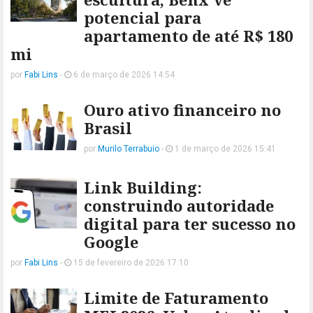
potencial para
apartamento de até R$ 180
mi
por
Fabi Lins
-
6 de março de 2026 14:54
Ouro ativo financeiro no
Brasil
por
Murilo Terrabuio
-
1 de março de 2026 15:41
Link Building:
construindo autoridade
digital para ter sucesso no
Google
por
Fabi Lins
-
15 de fevereiro de 2026 17:10
Limite de Faturamento