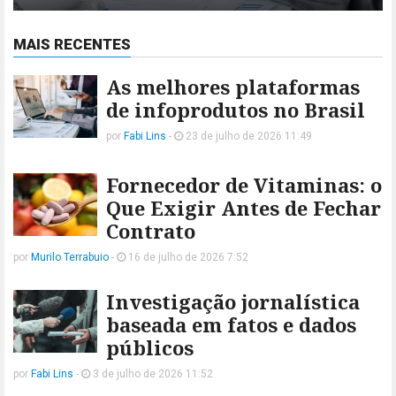
MAIS RECENTES
As melhores plataformas
de infoprodutos no Brasil
por
Fabi Lins
-
23 de julho de 2026 11:49
Fornecedor de Vitaminas: o
Que Exigir Antes de Fechar
Contrato
por
Murilo Terrabuio
-
16 de julho de 2026 7:52
Investigação jornalística
baseada em fatos e dados
públicos
por
Fabi Lins
-
3 de julho de 2026 11:52