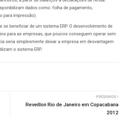
nanceiros, a partir de balanços a declarações de renda.
isponibilizam dados como: folha de pagamento,
o para impressão).
 se beneficiar de um sistema ERP. O desenvolvimento de
fícios para as empresas, que poucos conseguem operar sem
ncia seria simplesmente deixar a empresa em desvantagem
tilizam o sistema ERP.
PRÓXIMOS
Reveillon Rio de Janeiro em Copacabana
2012