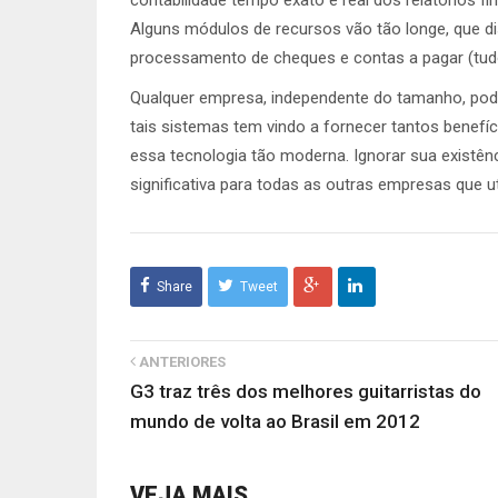
contabilidade tempo exato e real dos relatórios fi
Alguns módulos de recursos vão tão longe, que d
processamento de cheques e contas a pagar (tud
Qualquer empresa, independente do tamanho, pode
tais sistemas tem vindo a fornecer tantos bene
essa tecnologia tão moderna. Ignorar sua existê
significativa para todas as outras empresas que u
Share
Tweet
ANTERIORES
G3 traz três dos melhores guitarristas do
mundo de volta ao Brasil em 2012
VEJA MAIS