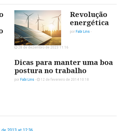
o
Revolução
energética
o
por
Fabi Lins
-
28 de dezembro de 2023 11:16
Dicas para manter uma boa
postura no trabalho
por
Fabi Lins
-
12 de fevereiro de 2014 10:18
l de 2013 at 12:36