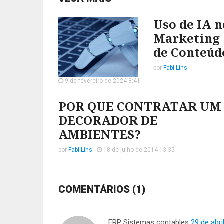
Uso de IA n
Marketing
de Conteúd
por
Fabi Lins
-
9 de fevereiro de 2024 8:41
POR QUE CONTRATAR UM
DECORADOR DE
AMBIENTES?
por
Fabi Lins
-
18 de julho de 2014 13:35
COMENTÁRIOS (1)
ERP Sistemas contables
29 de abri