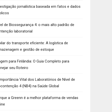
vestigação jornalística baseada em fatos e dados
blicos
vel de Biossegurança 4: o mais alto padrão de
ntenção laboratorial
ilar do transporte eficiente: A logística de
mazenagem e gestão de estoque
agem para Finlândia: O Guia Completo para
anejar seu Roteiro
Importância Vital dos Laboratórios de Nível de
ocontenção 4 (NB4) na Saúde Global
rque a Greenn é a melhor plataforma de vendas
line