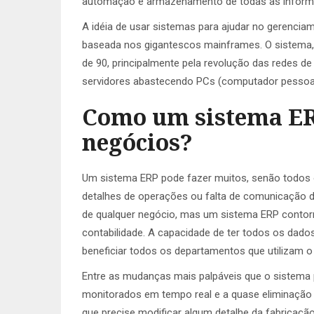
automação e armazenamento de todas as informa
A idéia de usar sistemas para ajudar no gerenci
baseada nos gigantescos mainframes. O sistema,
de 90, principalmente pela revolução das redes 
servidores abastecendo PCs (computador pessoal
Como um sistema ER
negócios?
Um sistema ERP pode fazer muitos, senão todos 
detalhes de operações ou falta de comunicação 
de qualquer negócio, mas um sistema ERP contorna
contabilidade. A capacidade de ter todos os da
beneficiar todos os departamentos que utilizam o
Entre as mudanças mais palpáveis que o sistema p
monitorados em tempo real e a quase eliminação
que precise modificar algum detalhe da fabricaç