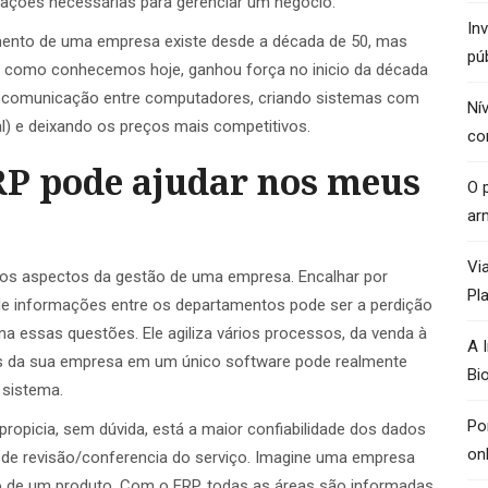
ções necessárias para gerenciar um negócio.
In
amento de uma empresa existe desde a década de 50, mas
pú
 como conhecemos hoje, ganhou força no inicio da década
de comunicação entre computadores, criando sistemas com
Ní
) e deixando os preços mais competitivos.
co
P pode ajudar nos meus
O p
ar
Vi
os aspectos da gestão de uma empresa. Encalhar por
Pl
de informações entre os departamentos pode ser a perdição
 essas questões. Ele agiliza vários processos, da venda à
A 
dos da sua empresa em um único software pode realmente
Bi
 sistema.
Po
ropicia, sem dúvida, está a maior confiabilidade dos dados
on
 de revisão/conferencia do serviço. Imagine uma empresa
ão de um produto. Com o ERP, todas as áreas são informadas