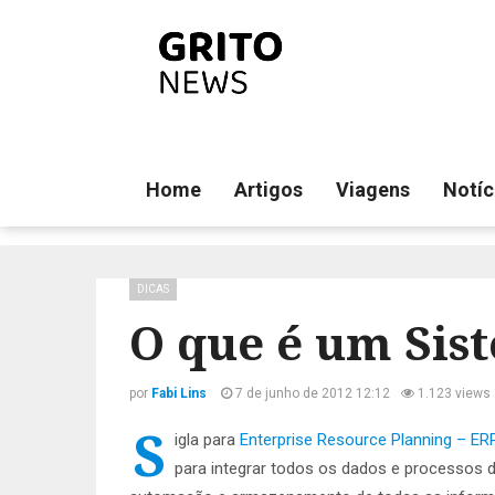
Home
Artigos
Viagens
Notíc
DICAS
O que é um Sis
por
Fabi Lins
7 de junho de 2012 12:12
1.123 views
S
igla para
Enterprise Resource Planning – ER
para integrar todos os dados e processos 