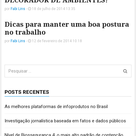
por
Fabi Lins
-
18 de julho de 2014 13:35
Dicas para manter uma boa postura
no trabalho
por
Fabi Lins
-
12 de fevereiro de 2014 10:18
Pesquisar
por:
POSTS RECENTES
As melhores plataformas de infoprodutos no Brasil
Investigação jornalística baseada em fatos e dados públicos
Nível de Biossegurança 4: o mais alto padrão de contenção