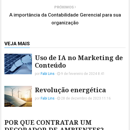
PRÓXIMOS
A importância da Contabilidade Gerencial para sua
organização
VEJA MAIS
Uso de IA no Marketing de
Conteúdo
por
Fabi Lins
-
9 de fevereiro de 2024 8:41
Revolução energética
por
Fabi Lins
-
28 de dezembro de 2023 11:16
POR QUE CONTRATAR UM
DECORADOR DE AMBIENTES?