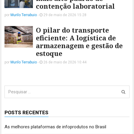
contenção laboratorial
por
Murilo Terrabuio
-
29 de maio de 2026 15:28
O pilar do transporte
eficiente: A logística de
armazenagem e gestão de
estoque
por
Murilo Terrabuio
-
26 de maio de 2026 10:44
Pesquisar
por:
POSTS RECENTES
As melhores plataformas de infoprodutos no Brasil