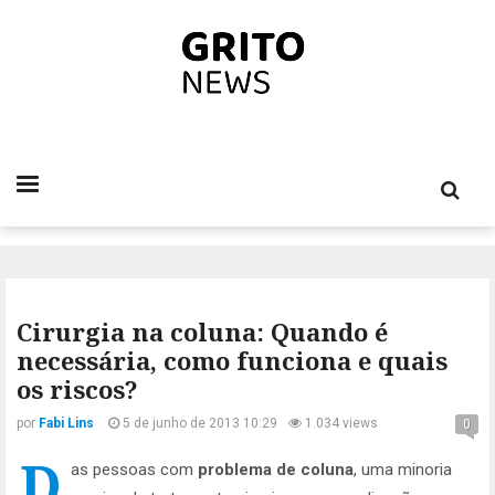
Cirurgia na coluna: Quando é
necessária, como funciona e quais
os riscos?
por
Fabi Lins
5 de junho de 2013 10:29
1.034 views
0
D
as pessoas com
problema de coluna
, uma minoria