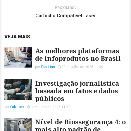
PRÓXIMOS
Cartucho Compatível Laser
VEJA MAIS
As melhores plataformas
de infoprodutos no Brasil
por
Fabi Lins
-
23 de julho de 2026 11:49
Investigação jornalística
baseada em fatos e dados
públicos
por
Fabi Lins
-
3 de julho de 2026 11:52
Nível de Biossegurança 4: o
mais alto padrão de