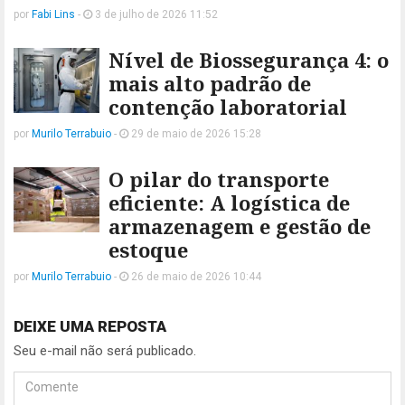
por
Fabi Lins
-
3 de julho de 2026 11:52
Nível de Biossegurança 4: o
mais alto padrão de
contenção laboratorial
por
Murilo Terrabuio
-
29 de maio de 2026 15:28
O pilar do transporte
eficiente: A logística de
armazenagem e gestão de
estoque
por
Murilo Terrabuio
-
26 de maio de 2026 10:44
DEIXE UMA REPOSTA
Seu e-mail não será publicado.