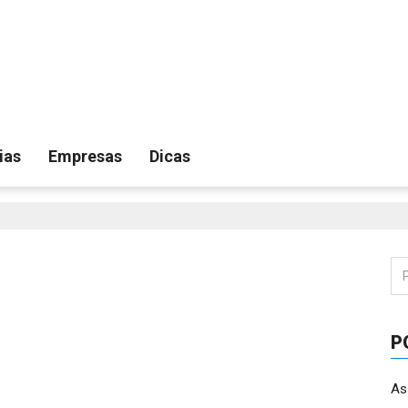
ias
Empresas
Dicas
Pe
por
P
As