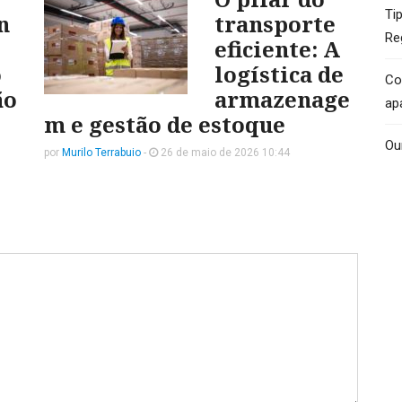
Ti
n
transporte
Re
eficiente: A
o
logística de
Co
ão
armazenage
ap
m e gestão de estoque
Ou
por
Murilo Terrabuio
-
26 de maio de 2026 10:44