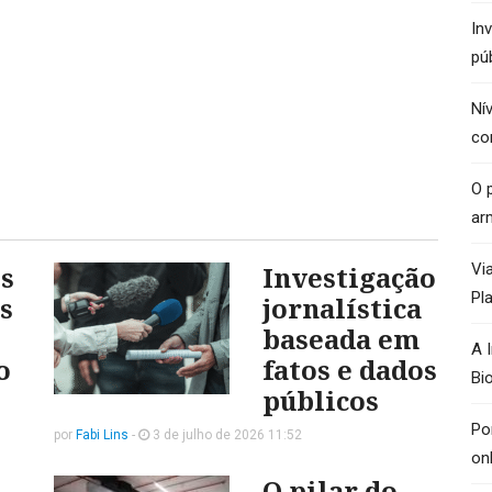
In
pú
Ní
co
O p
ar
s
Investigação
Vi
Pl
s
jornalística
baseada em
A 
o
fatos e dados
Bi
públicos
Po
por
Fabi Lins
-
3 de julho de 2026 11:52
on
O pilar do