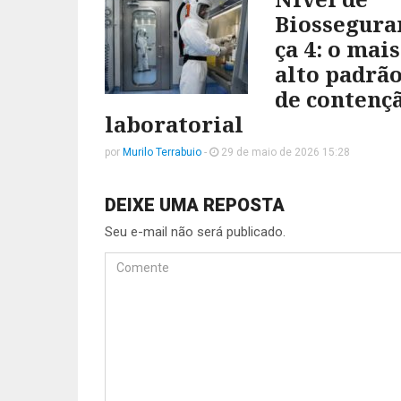
Biossegura
ça 4: o mais
alto padrã
de contenç
laboratorial
por
Murilo Terrabuio
-
29 de maio de 2026 15:28
DEIXE UMA REPOSTA
Seu e-mail não será publicado.