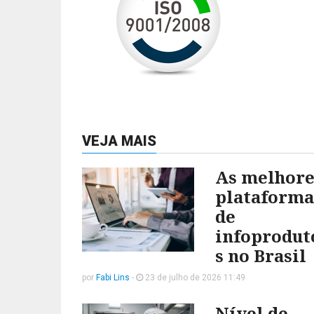
VEJA MAIS
As melhore
plataforma
de
infoprodut
s no Brasil
por
Fabi Lins
-
23 de julho de 2026 11:49
Nível de