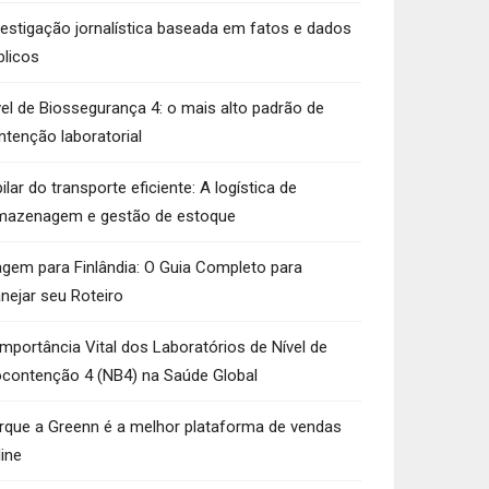
vestigação jornalística baseada em fatos e dados
blicos
vel de Biossegurança 4: o mais alto padrão de
ntenção laboratorial
ilar do transporte eficiente: A logística de
mazenagem e gestão de estoque
agem para Finlândia: O Guia Completo para
anejar seu Roteiro
Importância Vital dos Laboratórios de Nível de
ocontenção 4 (NB4) na Saúde Global
rque a Greenn é a melhor plataforma de vendas
line