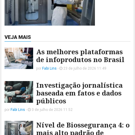
VEJA MAIS
As melhores plataformas
de infoprodutos no Brasil
por
Fabi Lins
-
23 de julho de 2026 11:49
Investigação jornalística
baseada em fatos e dados
públicos
por
Fabi Lins
-
3 de julho de 2026 11:52
Nível de Biossegurança 4: o
mais alto padrão de