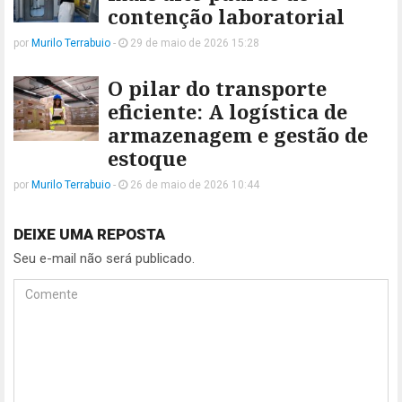
contenção laboratorial
por
Murilo Terrabuio
-
29 de maio de 2026 15:28
O pilar do transporte
eficiente: A logística de
armazenagem e gestão de
estoque
por
Murilo Terrabuio
-
26 de maio de 2026 10:44
DEIXE UMA REPOSTA
Seu e-mail não será publicado.