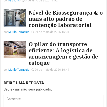
por
Fabi Lins
-
3 de julho de 2026 11:52
Nível de Biossegurança 4: o
mais alto padrão de
contenção laboratorial
por
Murilo Terrabuio
-
29 de maio de 2026 15:28
O pilar do transporte
eficiente: A logística de
armazenagem e gestão de
estoque
por
Murilo Terrabuio
-
26 de maio de 2026 10:44
DEIXE UMA REPOSTA
Seu e-mail não será publicado.