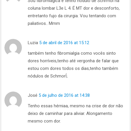
Sou fibromiágica e tenho nódulo de Schrmol na
coluna lombar L3e L 4. É MT dor e desconforto,
entretanto fujo da cirurgia. Vou tentando com
paliativos.. Mmm
Luzia
5 de abril de 2016 at 15:12
também tenho fibromialgia como vocês sinto
dores horríveis,tenho até vergonha de falar que
estou com dores todos os dias,tenho também
nódulos de Schmorĺ;
José
5 de julho de 2016 at 14:38
Tenho essas hérniaa, mesmo na crise de dor não
deixo de caminhar para aliviar. Alongamento
mesmo com dor.