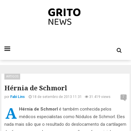
ARTIGOS
Hérnia de Schmorl
por
Fabi Lins
18 de setembro de 2013 11:31
31.419 views
7
A
Hérnia de Schmorl
é também conhecida pelos
médicos especialistas como Nódulos de Schmorl. Eles
nada mais são que o resultado do deslocamento da cartilagem