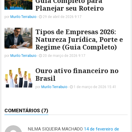
Guia Completo para
Planejar seu Roteiro
por
Murilo Terrabuio
-
29 de abril de 2026 9:17
Tipos de Empresas 2026:
Natureza Jurídica, Porte e
Regime (Guia Completo)
por
Murilo Terrabuio
-
20 de março de 2026 9:17
Ouro ativo financeiro no
Brasil
por
Murilo Terrabuio
-
1 de março de 2026 15:41
COMENTÁRIOS (7)
NILMA SIQUEIRA MACHADO
14 de fevereiro de