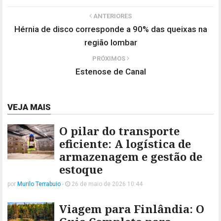
ANTERIORES
Hérnia de disco corresponde a 90% das queixas na
região lombar
PRÓXIMOS
Estenose de Canal
VEJA MAIS
O pilar do transporte
eficiente: A logística de
armazenagem e gestão de
estoque
por
Murilo Terrabuio
-
26 de maio de 2026 10:44
Viagem para Finlândia: O