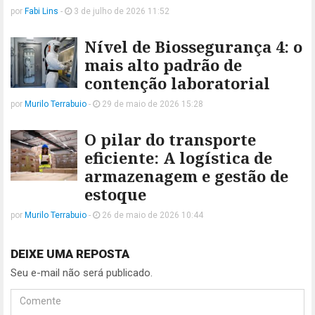
por
Fabi Lins
-
3 de julho de 2026 11:52
Nível de Biossegurança 4: o
mais alto padrão de
contenção laboratorial
por
Murilo Terrabuio
-
29 de maio de 2026 15:28
O pilar do transporte
eficiente: A logística de
armazenagem e gestão de
estoque
por
Murilo Terrabuio
-
26 de maio de 2026 10:44
DEIXE UMA REPOSTA
Seu e-mail não será publicado.