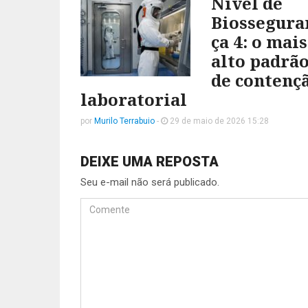
Nível de
Biossegura
ça 4: o mais
alto padrã
de contenç
laboratorial
por
Murilo Terrabuio
-
29 de maio de 2026 15:28
DEIXE UMA REPOSTA
Seu e-mail não será publicado.