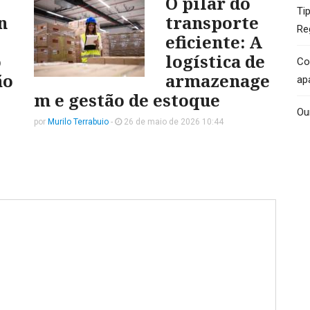
O pilar do
Ti
n
transporte
Re
eficiente: A
o
logística de
Co
ão
armazenage
ap
m e gestão de estoque
Ou
por
Murilo Terrabuio
-
26 de maio de 2026 10:44