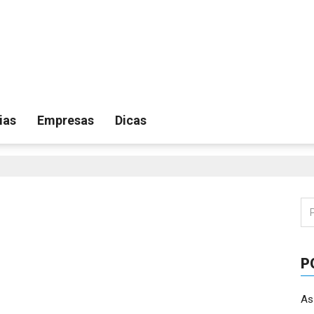
ias
Empresas
Dicas
Pe
por
P
As