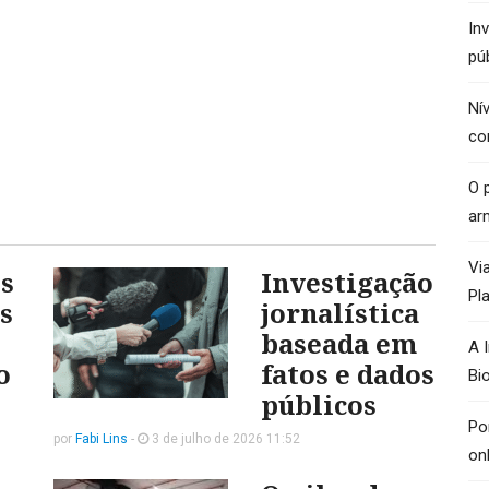
In
pú
Ní
co
O p
ar
Vi
s
Investigação
Pl
s
jornalística
baseada em
A 
o
fatos e dados
Bi
públicos
Po
por
Fabi Lins
-
3 de julho de 2026 11:52
on