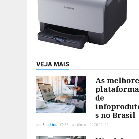
VEJA MAIS
As melhore
plataforma
de
infoprodut
s no Brasil
por
Fabi Lins
-
23 de julho de 2026 11:49