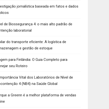
vestigação jornalística baseada em fatos e dados
blicos
vel de Biossegurança 4: o mais alto padrão de
ntenção laboratorial
ilar do transporte eficiente: A logística de
mazenagem e gestão de estoque
agem para Finlândia: O Guia Completo para
anejar seu Roteiro
Importância Vital dos Laboratórios de Nível de
ocontenção 4 (NB4) na Saúde Global
rque a Greenn é a melhor plataforma de vendas
line