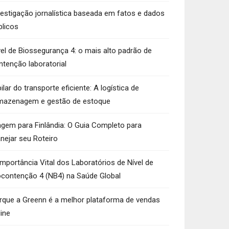
vestigação jornalística baseada em fatos e dados
blicos
vel de Biossegurança 4: o mais alto padrão de
ntenção laboratorial
ilar do transporte eficiente: A logística de
mazenagem e gestão de estoque
agem para Finlândia: O Guia Completo para
anejar seu Roteiro
Importância Vital dos Laboratórios de Nível de
ocontenção 4 (NB4) na Saúde Global
rque a Greenn é a melhor plataforma de vendas
line