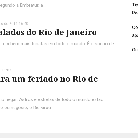
Ti
Segundo a Embratur, a…
Re
to de 2011 16:40
Co
alados do Rio de Janeiro
ap
e recebem mais turistas em todo o mundo. É o sonho de
Ou
1 11:04
ara um feriado no Rio de
o negar: Astros e estrelas de todo o mundo estão
o ou negócio, o Rio virou…