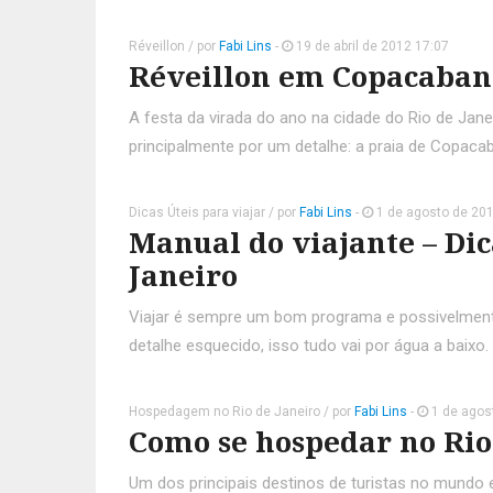
Réveillon
/ por
Fabi Lins
-
19 de abril de 2012 17:07
Réveillon em Copacaban
A festa da virada do ano na cidade do Rio de Jan
principalmente por um detalhe: a praia de Copacab
Dicas Úteis para viajar
/ por
Fabi Lins
-
1 de agosto de 201
Manual do viajante – Dic
Janeiro
Viajar é sempre um bom programa e possivelmente
detalhe esquecido, isso tudo vai por água a baixo.
Hospedagem no Rio de Janeiro
/ por
Fabi Lins
-
1 de agos
Como se hospedar no Rio
Um dos principais destinos de turistas no mundo e