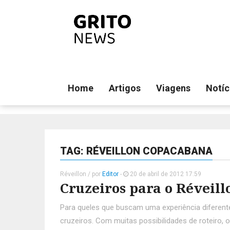
Home
Artigos
Viagens
Notíc
TAG: RÉVEILLON COPACABANA
Réveillon
/ por
Editor
-
20 de abril de 2012 17:59
Cruzeiros para o Réveill
Para queles que buscam uma experiência diferent
cruzeiros. Com muitas possibilidades de roteiro,