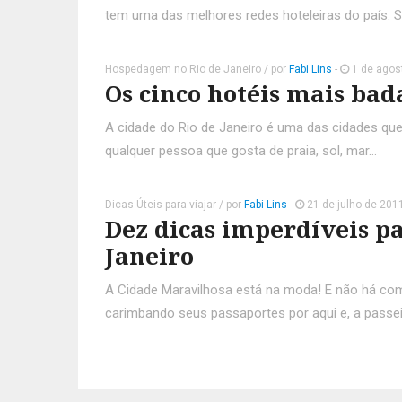
tem uma das melhores redes hoteleiras do país. 
Hospedagem no Rio de Janeiro
/ por
Fabi Lins
-
1 de agos
Os cinco hotéis mais bad
A cidade do Rio de Janeiro é uma das cidades qu
qualquer pessoa que gosta de praia, sol, mar…
Dicas Úteis para viajar
/ por
Fabi Lins
-
21 de julho de 201
Dez dicas imperdíveis p
Janeiro
A Cidade Maravilhosa está na moda! E não há com
carimbando seus passaportes por aqui e, a passei