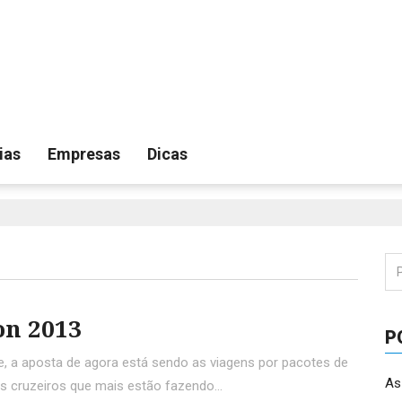
ias
Empresas
Dicas
Pe
por
on 2013
P
e, a aposta de agora está sendo as viagens por pacotes de
As
 os cruzeiros que mais estão fazendo…