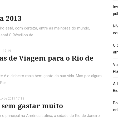
In
pú
a 2013
Ní
eiro está, com certeza, entre as melhores do mundo,
co
ana! O Réveillon de…
O p
1 17:19
ar
as de Viagem para o Rio de
Vi
Pl
 é o dinheiro mais bem gasto da sua vida. Mas por algum
 Por…
A 
Bi
to de 2011 17:13
Po
 sem gastar muito
on
 o principal na América Latina, a cidade do Rio de Janeiro