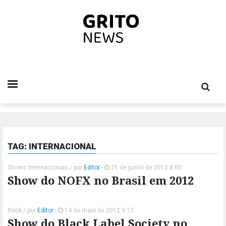
TAG: INTERNACIONAL
Shows Internacionais
/ por
Editor
-
21 de junho de 2012 8:00
Show do NOFX no Brasil em 2012
Rock
/ por
Editor
-
14 de maio de 2012 9:17
Show do Black Label Society no