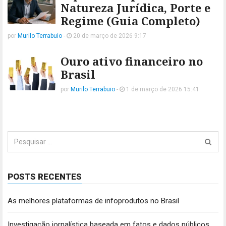
Natureza Jurídica, Porte e
Regime (Guia Completo)
por
Murilo Terrabuio
-
20 de março de 2026 9:17
Ouro ativo financeiro no
Brasil
por
Murilo Terrabuio
-
1 de março de 2026 15:41
Pesquisar
por:
POSTS RECENTES
As melhores plataformas de infoprodutos no Brasil
Investigação jornalística baseada em fatos e dados públicos