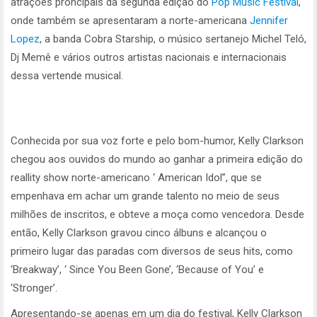
atrações proncipais da segunda edição do
Pop Music Festival
,
onde também se apresentaram a norte-americana
Jennifer
Lopez
, a banda Cobra Starship, o músico sertanejo Michel Teló,
Dj Memê e vários outros artistas nacionais e internacionais
dessa vertende musical.
Conhecida por sua voz forte e pelo bom-humor, Kelly Clarkson
chegou aos ouvidos do mundo ao ganhar a primeira edição do
reallity show norte-americano ‘ American Idol”, que se
empenhava em achar um grande talento no meio de seus
milhões de inscritos, e obteve a moça como vencedora. Desde
então, Kelly Clarkson gravou cinco álbuns e alcançou o
primeiro lugar das paradas com diversos de seus hits, como
‘Breakway’, ‘ Since You Been Gone’, ‘Because of You’ e
‘Stronger’.
Apresentando-se apenas em um dia do festival, Kelly Clarkson