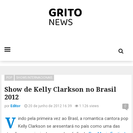
POP
SHOWS INTERNACIONAIS
Show de Kelly Clarkson no Brasil
2012
por
Editor
20 de junho de 2012 16:39
1.126 views
0
V
indo pela primeira vez ao Brasl, a romantica cantora pop
Kelly Clarkson se aresentará no país como uma das