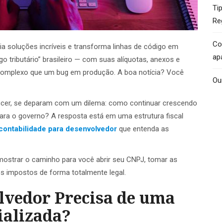
Ti
Re
Co
a soluções incríveis e transforma linhas de código em
ap
o tributário” brasileiro — com suas alíquotas, anexos e
complexo que um bug em produção. A boa notícia? Você
Ou
scer, se deparam com um dilema: como continuar crescendo
ra o governo? A resposta está em uma estrutura fiscal
contabilidade para desenvolvedor
que entenda as
 e mostrar o caminho para você abrir seu CNPJ, tomar as
s impostos de forma totalmente legal.
lvedor Precisa de uma
ializada?