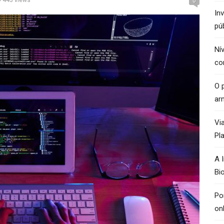
443 views
0
In
pú
Ní
co
O p
ar
Vi
Pl
A 
Bi
Po
on