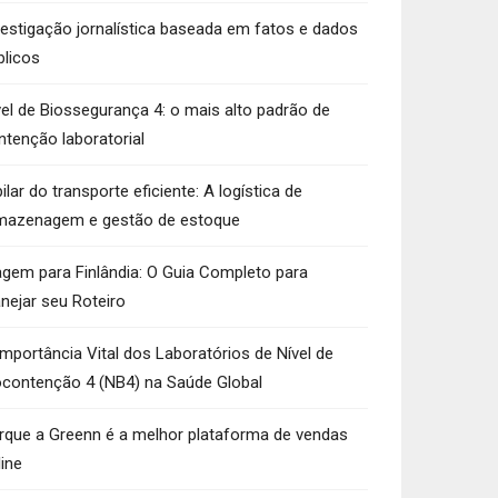
vestigação jornalística baseada em fatos e dados
blicos
vel de Biossegurança 4: o mais alto padrão de
ntenção laboratorial
ilar do transporte eficiente: A logística de
mazenagem e gestão de estoque
agem para Finlândia: O Guia Completo para
anejar seu Roteiro
Importância Vital dos Laboratórios de Nível de
ocontenção 4 (NB4) na Saúde Global
rque a Greenn é a melhor plataforma de vendas
line