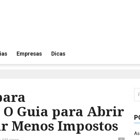
ias
Empresas
Dicas
para
Pe
por
 O Guia para Abrir
P
ar Menos Impostos
As