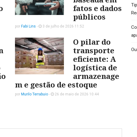
Ti
o
fatos e dados
Re
públicos
por
Fabi Lins
-
3 de julho de 2026 11:52
Co
ap
O pilar do
n
transporte
Ou
eficiente: A
o
logística de
ão
armazenage
m e gestão de estoque
por
Murilo Terrabuio
-
26 de maio de 2026 10:44