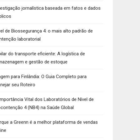
vestigação jornalística baseada em fatos e dados
blicos
vel de Biossegurança 4: o mais alto padrão de
ntenção laboratorial
ilar do transporte eficiente: A logística de
mazenagem e gestão de estoque
agem para Finlândia: O Guia Completo para
anejar seu Roteiro
Importância Vital dos Laboratórios de Nível de
ocontenção 4 (NB4) na Saúde Global
rque a Greenn é a melhor plataforma de vendas
line