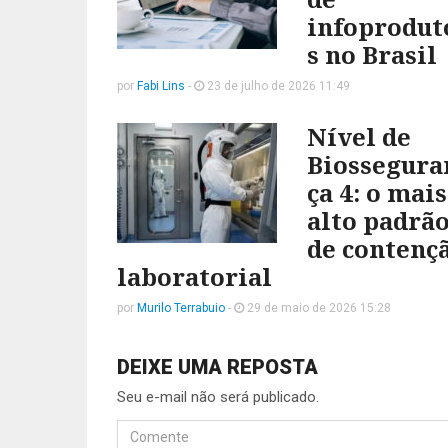
infoprodut
s no Brasil
por
Fabi Lins
-
23 de julho de 2026 11:49
Nível de
Biossegura
ça 4: o mais
alto padrã
de contenç
laboratorial
por
Murilo Terrabuio
-
29 de maio de 2026 15:28
DEIXE UMA REPOSTA
Seu e-mail não será publicado.