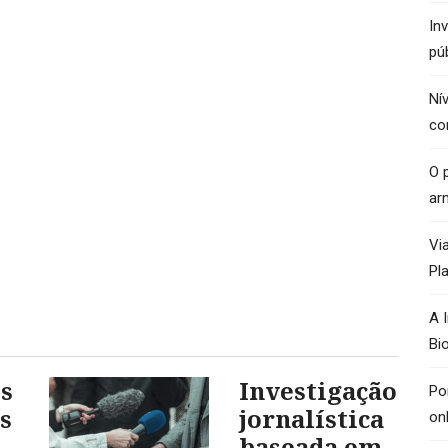
In
pú
Ní
co
O p
ar
Vi
Pl
A 
Bi
s
Investigação
Po
s
jornalística
on
baseada em