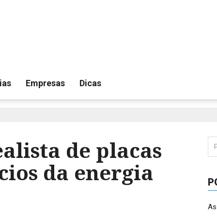
ias
Empresas
Dicas
lista de placas
Pe
por
icios da energia
P
As